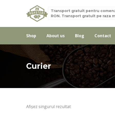
Transport gratuit pentru comenz
RON. Transport gratuit pe raza mu
Shop
About us
Blog
Contact
Curier
Afișez singurul rezultat