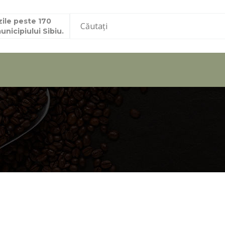
ile peste 170
nicipiului Sibiu.