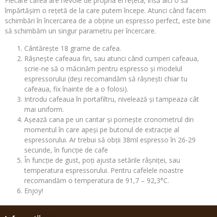
Fiecare cafea are nevoie de propria ei rețeta, însă aici o să
împărtășim o rețetă de la care putem începe. Atunci când facem
schimbări în încercarea de a obține un espresso perfect, este bine
să schimbăm un singur parametru per încercare.
Cântărește 18 grame de cafea.
Râșnește cafeaua fin, sau atunci când cumperi cafeaua,
scrie-ne să o măcinăm pentru espresso și modelul
espressorului (deși recomandăm să râșnești chiar tu
cafeaua, fix înainte de a o folosi).
Introdu cafeaua în portafiltru, nivelează și tampeaza cât
mai uniform.
Așează cana pe un cantar și pornește cronometrul din
momentul în care apeși pe butonul de extracție al
espressorului. Ar trebui să obții 38ml espresso în 26-29
secunde, în funcție de cafe
În funcție de gust, poți ajusta setările râșniței, sau
temperatura espressorului. Pentru cafelele noastre
recomandăm o temperatura de 91,7 – 92,3°C.
Enjoy!