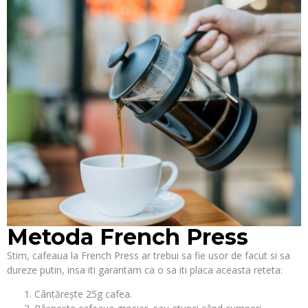
Metoda French Press
Stim, cafeaua la French Press ar trebui sa fie usor de facut si sa
dureze putin, insa iti garantam ca o sa iti placa aceasta reteta:
Cântărește 25g cafea.