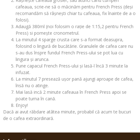
Râșnește cafeaua grosier, sau atunci când cumperi
cafeaua, scrie-ne să o măcinăm pentru French Press (deși
recomandăm să râșnești chiar tu cafeaua, fix înainte de a o
folosi).
Adaugă 380ml (noi folosim o rație de 1:15,2 pentru French
Press) si pornește cronometrul.
La minutul 4 sparge crusta care s-a format deasupra,
folosind o lingură de bucătărie. Granulele de cafea care nu
s-au dus înspre fundul French Press-ului se pot lua cu
lingura și arunca.
Pune capacul French Press-ului și lasă-l încă 3 minute la
infuzat.
La minutul 7 presează ușor pană ajungi aproape de cafea,
însă nu o atinge.
Mai lasă incă 2 minute cafeaua în French Press apoi se
poate turna în cană.
Enjoy!
Dacă ai avut răbdare atâtea minute, probabil că acum te bucuri
de o cafea extraordinară.