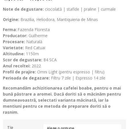
Note de degustare:
ciocolată | stafide | praline | curmale
Origine:
Brazilia, Heliodora, Mantiquieria de Minas
Ferma:
Fazenda Floresta
Producator:
Guilherme
Procesare:
Naturală
Varietate:
Red Catuai
Altitudine:
1150m
Scor de degustare:
84 SCA
Anul recoltei:
2022
Profil de prajire:
Omni Light (pentru espresso | filtru)
Perioada de degazare:
Filtru 7 zile | Espresso 14 zile
Recomandăm achizitionarea cafelei boabe, pentru o mai
bună păstrare a aromei. Dacă doriti să o măcinăm pentru
dumneavoastră, selectati varianta măcinată, iar la
mentiuni pentru ce metoda de preparare doriti să o
rasnim.
Tip